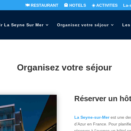
🍽️ RESTAURANT
🏨 HOTELS
☀️ ACTIVITES
La-
ir La Seyne Sur Mer
Organisez votre séjour
Les
Organisez votre séjour
Réserver un hôt
La Seyne-sur-Mer
est une des
d’Azur en France. Pour planifier
réserver à l’avance un hôtel co