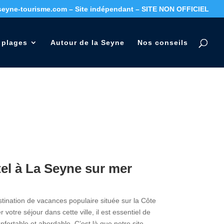
seyne-tourisme.com – Site indépendant – SITE NON OFFICIEL
 plages
Autour de la Seyne
Nos conseils
el à La Seyne sur mer
tination de vacances populaire située sur la Côte
 votre séjour dans cette ville, il est essentiel de
nfortable et abordable. C’est là que notre site