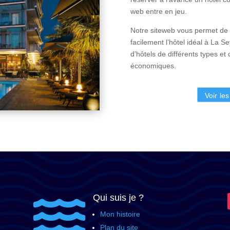
web entre en jeu.
Notre siteweb vous permet de t
facilement l’hôtel idéal à La 
d’hôtels de différents types et 
économiques.
Voir le
Qui suis je ?

Mon histoire
Plan du site