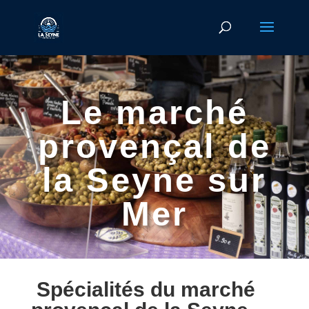
Le marché
provençal de
la Seyne sur
Mer
Spécialités du marché