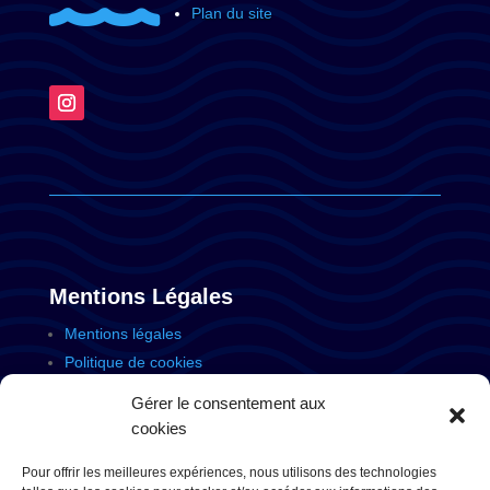
Plan du site
Mentions Légales
Mentions légales
Politique de cookies
Politique de confidentialité
Gérer le consentement aux
cookies
Pour offrir les meilleures expériences, nous utilisons des technologies
Site signé
Amseo Consulting