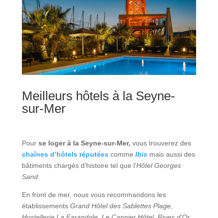
Meilleurs hôtels à la Seyne-
sur-Mer
Pour
se loger à la Seyne-sur-Mer,
vous trouverez des
chaînes d’hôtels réputées
comme
Ibis
mais aussi des
bâtiments chargés d’histoire tel que l’
Hôtel Georges
Sand
.
En front de mer, nous vous recommandons les
établissements
Grand Hôtel des Sablettes Plage
,
Hostellerie La Farandole
,
Le Cannier Hôtel
,
Rives d’Or